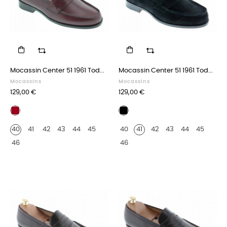
Mocassin Center 51 1961 Tod...
Mocassin Center 51 1961 Tod...
Mocassins
Mocassins
Prix
Prix
129,00 €
129,00 €
Cuir
Daim
bordeaux
noir
40
41
42
43
44
45
40
41
42
43
44
45
46
46