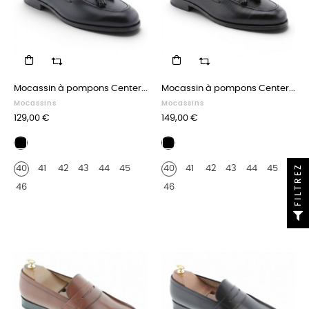
Mocassin à pompons Center...
Mocassin à pompons Center...
Mocassins
Mocassins
Prix
Prix
129,00 €
149,00 €
Cuir
Façon
noir
lézard
FILTREZ
40
41
42
43
44
45
40
41
42
43
44
45
noir
46
46