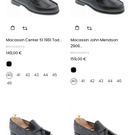
Mocassin Center 51 1961 Tod...
Mocassin John Mendson
2906...
Mocassins
Prix
149,00 €
Mocassins
Prix
159,00 €
Façon
lézard
Cuir
40
41
42
43
44
45
noir
noir
40
41
42
43
44
46
46