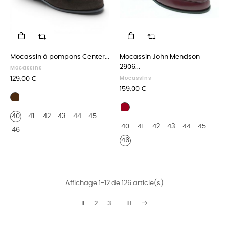
Mocassin à pompons Center...
Mocassin John Mendson
2906...
Mocassins
Prix
129,00 €
Mocassins
Prix
159,00 €
Daim
marron
Cuir
40
41
42
43
44
45
bordeaux
40
41
42
43
44
45
46
46
Affichage 1-12 de 126 article(s)
1
2
3
…
11