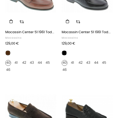
Mocassin Center 51 1961 Tod...
Mocassin Center 51 1961 Tod...
Mocassins
Mocassins
Prix
Prix
129,00 €
129,00 €
Cuir
Cuir
marron
noir
40
41
42
43
44
45
40
41
42
43
44
45
46
46