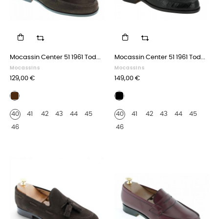
Mocassin Center 51 1961 Tod...
Mocassin Center 51 1961 Tod...
Mocassins
Mocassins
Prix
Prix
129,00 €
149,00 €
Daim
Façon
marron
croco
40
41
42
43
44
45
40
41
42
43
44
45
noir
46
46