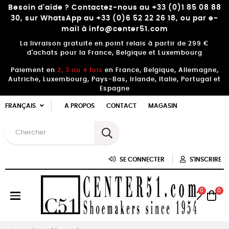
Besoin d'aide ? Contactez-nous au +33 (0)1 85 08 88
30, sur WhatsApp au +33 (0)6 52 22 26 18, ou par e-
mail à info@center51.com
La livraison gratuite en point relais à partir de 299 €
d'achats pour la France, Belgique et Luxembourg
Paiement en
2, 3 ou 4 fois
en France, Belgique, Allemagne,
Autriche, Luxembourg, Pays-Bas, Irlande, Italie, Portugal et
Espagne
FRANÇAIS
A PROPOS
CONTACT
MAGASIN
SE CONNECTER
S'INSCRIRE
0
0
Basculer
☰
la
navigation