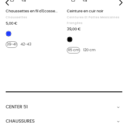
Chaussettes en fil d'Ecosse...
Ceinture en cuir noir
‹
›
Chaussettes
Ceintures Et Pattes Mexicaines
Prix
5,00 €
Frangées
Prix
39,00 €
bleu
electrique
Cuir
39-41
42-43
noir
115 cm
120 cm
CENTER 51

CHAUSSURES
