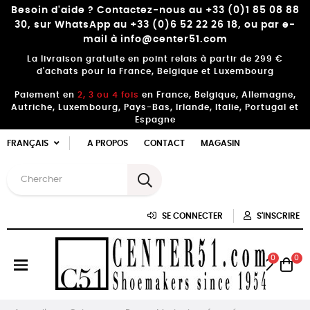
Besoin d'aide ? Contactez-nous au +33 (0)1 85 08 88
30, sur WhatsApp au +33 (0)6 52 22 26 18, ou par e-
mail à info@center51.com
La livraison gratuite en point relais à partir de 299 €
d'achats pour la France, Belgique et Luxembourg
Paiement en
2, 3 ou 4 fois
en France, Belgique, Allemagne,
Autriche, Luxembourg, Pays-Bas, Irlande, Italie, Portugal et
Espagne
FRANÇAIS
A PROPOS
CONTACT
MAGASIN
SE CONNECTER
S'INSCRIRE
0
0
Basculer
☰
la
navigation