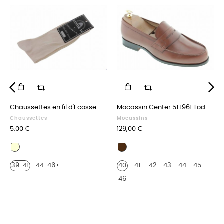
‹
›
Chaussettes en fil d'Ecosse...
Mocassin Center 51 1961 Tod...
Chaussettes
Mocassins
Prix
Prix
5,00 €
129,00 €
Beige
Cuir
marron
39-41
44-46+
40
41
42
43
44
45
46