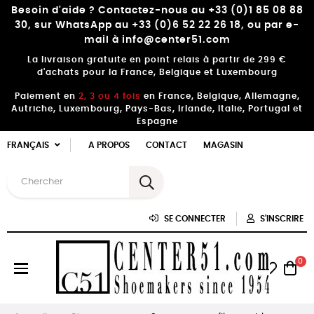
Besoin d'aide ? Contactez-nous au +33 (0)1 85 08 88
30, sur WhatsApp au +33 (0)6 52 22 26 18, ou par e-
mail à info@center51.com
La livraison gratuite en point relais à partir de 299 €
d'achats pour la France, Belgique et Luxembourg
Paiement en
2, 3 ou 4 fois
en France, Belgique, Allemagne,
Autriche, Luxembourg, Pays-Bas, Irlande, Italie, Portugal et
Espagne
FRANÇAIS
A PROPOS
CONTACT
MAGASIN
SE CONNECTER
S'INSCRIRE
0
Basculer
☰
la
navigation