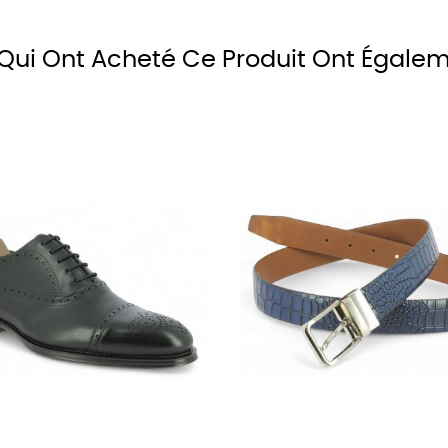
à
cirage
noire
 Qui Ont Acheté Ce Produit Ont Égale