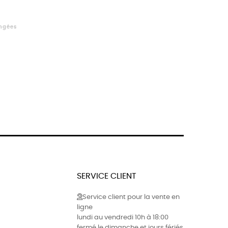
angées
SERVICE CLIENT
Service client pour la vente en
ligne
lundi au vendredi 10h à 18:00
fermé le dimanche et jours fériés