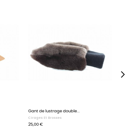
›
Gant de lustrage double...
Embauch
Cirages Et Brosses
Embaucho
Prix
Prix
25,00 €
30,00 €
40
41