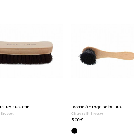
ustrer 100% crin...
Brosse à cirage palot 100%...
 Brosses
Cirages Et Brosses
Prix
5,00 €
Brosse