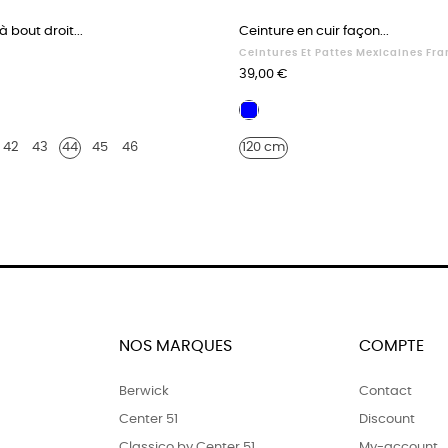
à bout droit...
Ceinture en cuir façon...
s
Ceintures Et Pattes Mexicaines Fr
Prix
39,00 €
Façon
croco
42
43
44
45
46
120 cm
marine
NOS MARQUES
COMPTE
Berwick
Contact
Center 51
Discount
Classico by Center 51
My-account