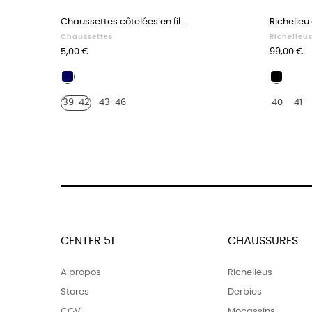
Chaussettes côtelées en fil...
Richelieu 
Chaussettes
Richelieu
Prix
Prix
5,00 €
99,00 €
Bleu
Cuir
marine
noir
39-42
43-46
40
41
CENTER 51
CHAUSSURES
A propos
Richelieus
Stores
Derbies
CGV
Mocassins