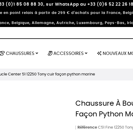
3 (0)1 85 08 88 30, sur WhatsApp au +33 (0)6 52 22 26 
te en point relais à partir de 299 € d'achats pour la France, Be
ance, Belgique, Allemagne, Autriche, Luxembourg, Pays-Bas, Irla
CHAUSSURES
ACCESSOIRES
NOUVEAUX M
cle Center 51 12250 Tony cuir façon python marine
Chaussure À Bou
Façon Python M
Référence
C51 Fine 12250 Ton