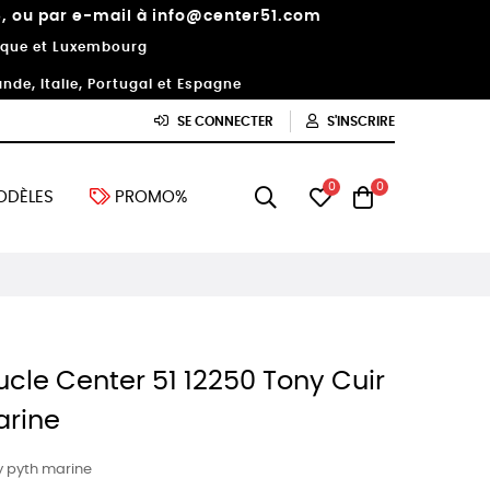
18, ou par e-mail à info@center51.com
lgique et Luxembourg
nde, Italie, Portugal et Espagne
SE CONNECTER
S'INSCRIRE
0
0
ODÈLES
PROMO%
cle Center 51 12250 Tony Cuir
arine
y pyth marine