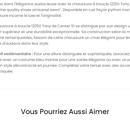
z dans l'élégance audacieuse avec la chaussure à boucle 12250 Tony de
ine quality shoes artisanal sewn". Disponible en cuir façon python mar
ure incarne le luxe et l'originalité.
ussure à boucle 12250 Tony de Center 51 se distingue par son design un
t supérieur et une durabilité exceptionnelle. Sa construction selon la m
eté remarquables, faisant de cette chaussure un choix élégant pour 
 d'audace dans leur style.
l vestimentaire :
Pour une allure distinguée et sophistiquée, associe
e avec un costume bleu marine pour une soirée élégante ou avec un 
n style décontracté en journée. Complétez votre tenue avec des acces
tiquée.
Vous Pourriez Aussi Aimer