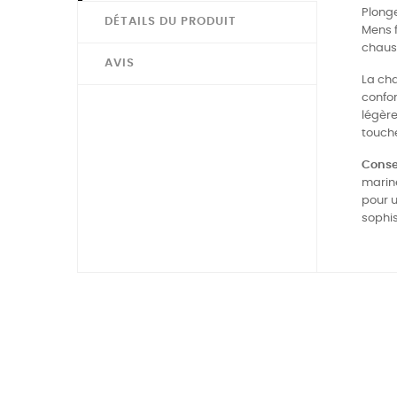
Plonge
DÉTAILS DU PRODUIT
Mens f
chauss
AVIS
La cha
confor
légèr
touche
Consei
marin
pour u
sophis