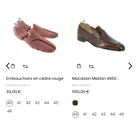
‹
›
Embauchoirs en cèdre rouge
Mocassin Mezlan 4450...
Embauchoirs
Mocassins
Prix
Prix
30,00 €
550,00 €
Crocodile
40
41
42
43
44
45
marron
46
40
41
42
43
44
45