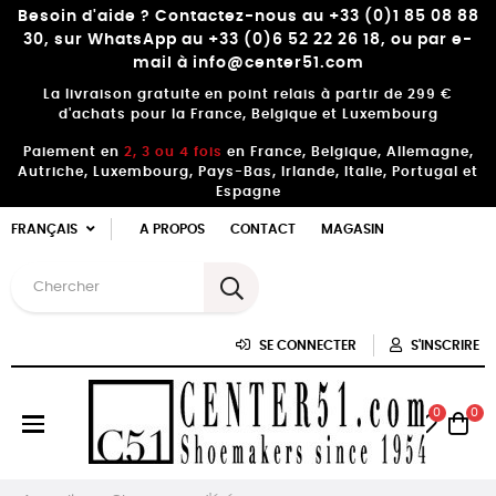
Besoin d'aide ? Contactez-nous au +33 (0)1 85 08 88
30, sur WhatsApp au +33 (0)6 52 22 26 18, ou par e-
mail à info@center51.com
La livraison gratuite en point relais à partir de 299 €
d'achats pour la France, Belgique et Luxembourg
Paiement en
2, 3 ou 4 fois
en France, Belgique, Allemagne,
Autriche, Luxembourg, Pays-Bas, Irlande, Italie, Portugal et
Espagne
FRANÇAIS
A PROPOS
CONTACT
MAGASIN
SE CONNECTER
S'INSCRIRE
0
0
Basculer
☰
la
navigation