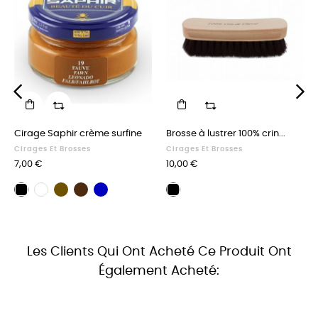
‹
›
Cirage Saphir crème surfine
Brosse à lustrer 100% crin...
Cirages Et Brosses
Cirages Et Brosses
Prix
Prix
7,00 €
10,00 €
Cirage
Cirage
Cirage
Cirage
Cirage
Brosse
marron
marron
bleu
noir
incolore
à
foncé
marine
lustrer
noire
Les Clients Qui Ont Acheté Ce Produit Ont
Également Acheté: