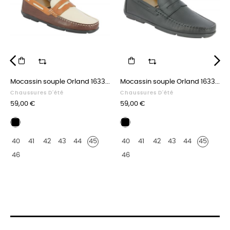
‹
›
Mocassin souple Orland 1633...
Mocassin souple Orland 1633...
Chaussures D'été
Chaussures D'été
Prix
Prix
59,00 €
59,00 €
Multicolore
Cuir
marron
noir
40
41
42
43
44
45
40
41
42
43
44
45
beige
marron
46
46
foncé