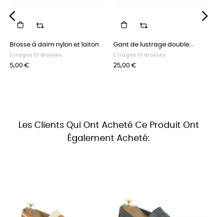
‹
›
Brosse à daim nylon et laiton
Gant de lustrage double...
Cirages Et Brosses
Cirages Et Brosses
Prix
Prix
5,00 €
25,00 €
Les Clients Qui Ont Acheté Ce Produit Ont
Également Acheté: