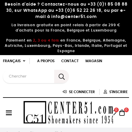
Besoin d'aide ? Contactez-nous au +33 (0)1 85 08 88
30, sur WhatsApp au +33 (0)6 52 22 26 18, ou par e-
mail à info@center51.com
La livraison gratuite en point relais à partir de 299 €
d'achats pour la France, Belgique et Luxembourg
Paiement en
2, 3 ou 4 fois
en France, Belgique, Allemagne,
Autriche, Luxembourg, Pays-Bas, Irlande, Italie, Portugal et
Espagne
FRANÇAIS
A PROPOS
CONTACT
MAGASIN
SE CONNECTER
S'INSCRIRE
0
0
Basculer
☰
la
navigation